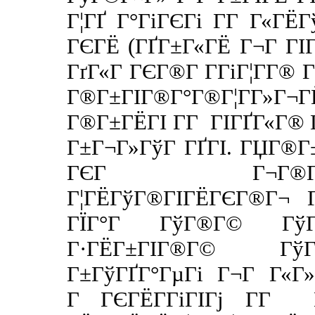
Г¦ГҐ Г°ГіГЄГі Г­Г Г«ГЁГ
ГЄГЁ (ГҐГ±Г«ГЁ Г¬Г ГІГ
ГґГ«Г ГЄГ®Г­ Г­ГіГ¦Г­Г® 
Г®Г±ГІГ®Г°Г®Г¦Г­Г»Г¬ГЁ
Г®Г±ГЁГІ Г­Г ГІГҐГ«Г® 
Г±Г¬Г»ГўГ ГҐГІ. ГЏГ®Г
ГЄГ Г¬Г®Г¦Г­Г
Г¦ГЁГўГ®ГІГЁГЄГ®Г¬ Г
ГЇГ°Г ГўГ®Г© ГўГ§
Г·ГЁГ±ГІГ®Г© ГўГ
Г±ГўГҐГ°ГµГі Г¬Г Г«Г
Г ГЄГЁГ­ГіГІГј Г­Г Г