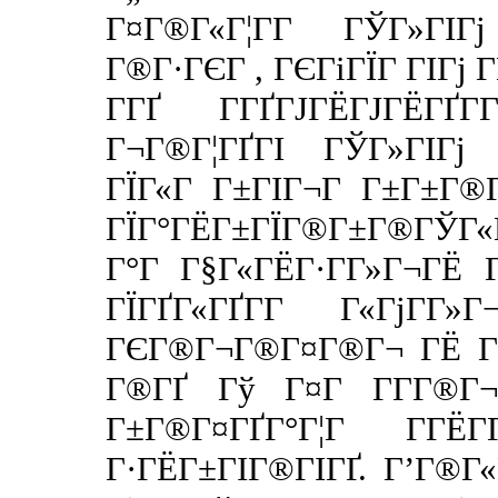
Г¤Г®Г«Г¦Г­Г ГЎГ»ГІГј 
Г®Г·ГЄГ , ГЄГіГЇГ ГІГј
Г­ГҐ Г­ГҐГЈГЁГЈГЁГҐГ
Г¬Г®Г¦ГҐГІ ГЎГ»ГІГј
ГЇГ«Г Г±ГІГ¬Г Г±Г±Г®
ГЇГ°ГЁГ±ГЇГ®Г±Г®ГЎГ«Г
Г°Г Г§Г«ГЁГ·Г­Г»Г¬ГЁ 
ГЇГҐГ«ГҐГ­Г Г«ГјГ­Г
ГЄГ®Г¬Г®Г¤Г®Г¬ ГЁ ГІГ
Г®ГҐ Гў Г¤Г Г­Г­Г®Г
Г±Г®Г¤ГҐГ°Г¦Г Г­Г
Г·ГЁГ±ГІГ®ГІГҐ. Г’Г®Г«