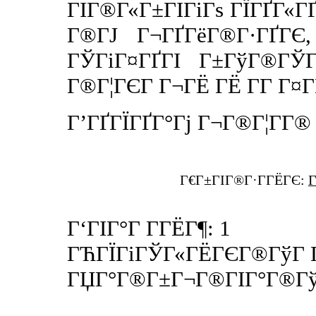
ГІГ®Г«Г±ГІГіГѕ ГЇГҐГ«ГҐ
Г®ГЈ Г¬ГҐГёГ®Г·ГҐГЄ
ГЎГіГ¤ГҐГІ Г±ГўГ®ГЎГ
Г®Г¦ГЄГ Г¬ГЁ ГЁ Г­Г Г¤Г
Г’ГҐГЇГҐГ°Гј Г¬Г®Г¦Г­Г®
Г€Г±ГІГ®Г·Г­ГЁГЄ:
Г
Г‘ГІГ°Г Г­ГЁГ¶:
1
ГЋГЇГіГЎГ«ГЁГЄГ®ГўГ Г­
ГЏГ°Г®Г±Г¬Г®ГІГ°Г®Гў