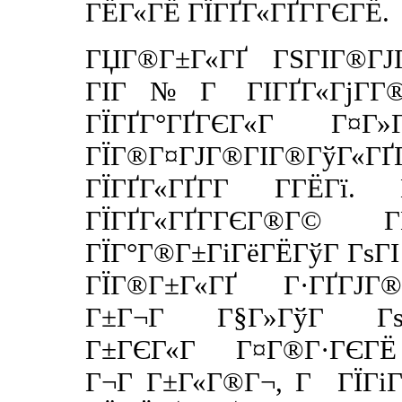
ГЁГ«ГЁ ГЇГҐГ«ГҐГ­ГЄГЁ.
ГЏГ®Г±Г«ГҐ ГЅГІГ®ГЈ
ГІГ№Г ГІГҐГ«ГјГ­Г
ГЇГҐГ°ГҐГЄГ«Г Г¤
ГЇГ®Г¤ГЈГ®ГІГ®ГўГ«ГҐГ­
ГЇГҐГ«ГҐГ­Г Г­ГЁГї.
ГЇГҐГ«ГҐГ­ГЄГ
ГЇГ°Г®Г±ГіГёГЁГўГ ГѕГ
ГЇГ®Г±Г«ГҐ Г·ГҐГЈ
Г±Г¬Г Г§Г»ГўГ ГѕГ
Г±ГЄГ«Г Г¤Г®Г·ГЄГЁ 
Г¬Г Г±Г«Г®Г¬, Г ГЇГіГ