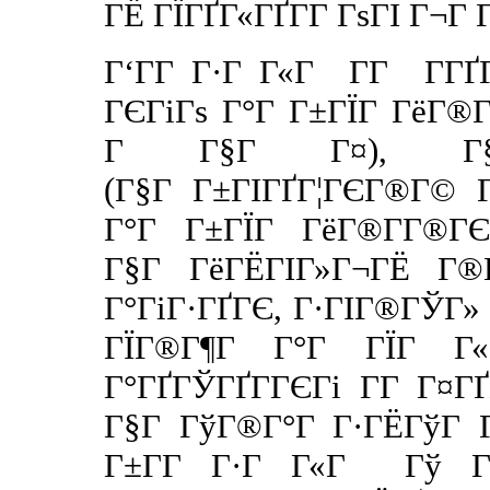
ГЁ ГЇГҐГ«ГҐГ­Г ГѕГІ Г¬Г 
Г‘Г­Г Г·Г Г«Г Г­Г Г­ГҐ
ГЄГіГѕ Г°Г Г±ГЇГ ГёГ®Г
Г Г§Г Г¤), Г§Г 
(Г§Г Г±ГІГҐГ¦ГЄГ®Г© Г
Г°Г Г±ГЇГ ГёГ®Г­Г®Г
Г§Г ГёГЁГІГ»Г¬ГЁ Г®Г
Г°ГіГ·ГҐГЄ, Г·ГІГ®ГЎГ»
ГЇГ®Г¶Г Г°Г ГЇГ Г«
Г°ГҐГЎГҐГ­ГЄГі Г­Г Г¤
Г§Г ГўГ®Г°Г Г·ГЁГўГ 
Г±Г­Г Г·Г Г«Г Гў ГІ