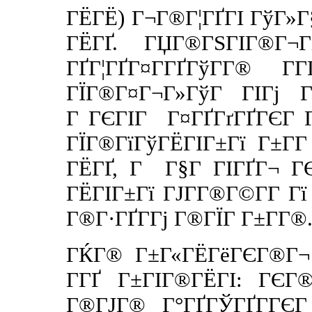
ГЁГЁ) Г¬Г®Г¦ГҐГІ ГўГ»Г
ГЁГҐ. ГЏГ®ГЅГІГ®Г¬Г
ГҐГ¦ГҐГ¤Г­ГҐГўГ­Г® 
ГЇГ®Г¤Г¬Г»ГўГ ГІГј 
Г ГЄГІГ Г¤ГҐГґГҐГЄГ Г
ГЇГ®ГїГўГЁГІГ±Гї Г±Г­
ГЁГҐ, Г Г§Г ГІГҐГ¬ ГЄ
ГЁГІГ±Гї ГЈГ­Г®Г©Г­Г Г
Г®Г·ГҐГ­Гј Г®ГЇГ Г±Г­Г®
ГЌГ® Г±Г«ГЁГёГЄГ®Г¬ 
Г­ГҐ Г±ГІГ®ГЁГІ: ГЄГ®
Г®ГЈГ® Г°ГҐГЎГҐГ­ГЄ