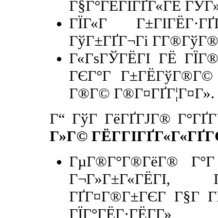
Г§Г°ГЁГІГҐГ«ГЁ ГЎГ
ГЇГ«Г Г±ГІГЁГ·Г
ГўГ±ГҐГ¬Гі Г­Г®ГўГ®
Г«ГѕГЎГЁГІ ГЁ ГЇГ®Г
ГЄГ°Г Г±ГЁГўГ®Г© 
Г®Г© Г®Г¤ГҐГ¦Г¤Г».
Г“ ГўГ ГёГҐГЈГ® Г°ГҐ
Г»Г© ГЁГ­ГІГҐГ«Г«ГҐГ
ГµГ®Г°Г®ГёГ® Г°Г 
Г¬Г»Г±Г«ГЁГІ,
ГҐГ¤Г®Г±ГЄГ Г§Г Г­
ГЇГ°ГЁГ·ГЁГ­Г»