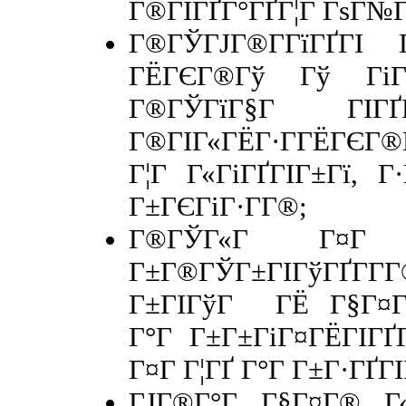
Г®ГЇГҐГ°ГҐГ¦Г ГѕГ№Г
Г®ГЎГЈГ®Г­ГїГҐГІ 
ГЁГЄГ®Гў Гў ГіГ·
Г®ГЎГїГ§Г ГІГҐГ«
Г®ГІГ«ГЁГ·Г­Г
Г¦Г Г«ГіГҐГІГ±Гї, 
Г±ГЄГіГ·Г­Г®;
Г®ГЎГ«Г Г¤Г Г
Г±Г®ГЎГ±ГІГўГҐГ­
Г±ГІГўГ ГЁ Г§Г¤Г
Г°Г Г±Г±ГіГ¤ГЁГІГҐ
Г¤Г Г¦ГҐ Г°Г Г±Г·ГҐГ
ГЈГ®Г°Г Г§Г¤Г® Г«