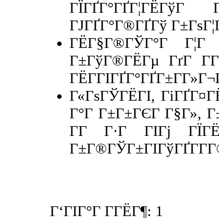
ГЇГҐГ°ГҐГ¦ГЁГўГ 
ГЈГҐГ°Г®ГҐГў Г±ГѕГ¦Г
ГЁГ§Г®ГЎГ°Г Г¦Г 
Г±ГўГ®ГЁГµ ГґГ Г­
ГЁГ­ГІГҐГ°ГҐГ±Г­Г»Г¬
Г«ГѕГЎГЁГІ, ГіГҐГ¤Г
Г°Г Г±Г±ГЄГ Г§Г», Г
Г­Г Г·Г ГІГј ГЇГ
Г±Г®ГЎГ±ГІГўГҐГ­Г­Г
Г‘ГІГ°Г Г­ГЁГ¶:
1