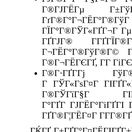
Г®ГЈГЁГµ Г±ГўГ
ГґГ®Г°Г¬ГЁГ°Г®Гў
ГЇГ°Г®ГЎГ«ГҐГ¬Г Гµ
ГҐГЈГ® Г­ГҐГЇГ®Г
Г¬ГЁГ°Г®ГўГ®Г© Г
Г®Г¬ГЁГЄГҐ, Г­Г ГіГЄГ
Г®Г·ГҐГ­Гј ГўГ®
Г ГЎГ«ГѕГ¤Г ГІГҐГ«Г
Г®ГЎГїГ§Г ГІГ
Г°ГҐГ ГЈГЁГ°ГіГҐГІ
ГҐГ®Г¦ГЁГ¤Г Г­Г­Г®ГҐ
ГЌГҐ Г±ГҐГ°Г¤ГЁГІГҐГ±Г