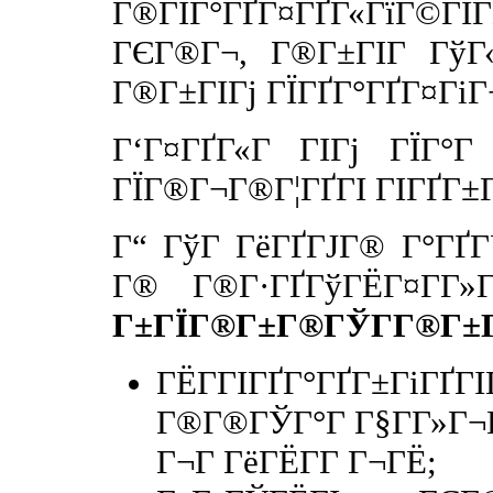
Г®ГЇГ°ГҐГ¤ГҐГ«ГїГ©ГІГ
ГЄГ®Г¬, Г®Г±ГІГ ГўГ«
Г®Г±ГІГј ГЇГҐГ°ГҐГ¤ГіГ¬
Г‘Г¤ГҐГ«Г ГІГј ГЇГ°Г
ГЇГ®Г¬Г®Г¦ГҐГІ ГІГҐГ±Г
Г“ ГўГ ГёГҐГЈГ® Г°ГҐГ
Г® Г®Г·ГҐГўГЁГ¤Г­Г
Г±ГЇГ®Г±Г®ГЎГ­Г®Г±
ГЁГ­ГІГҐГ°ГҐГ±ГіГҐ
Г®Г®ГЎГ°Г Г§Г­Г»Г¬
Г¬Г ГёГЁГ­Г Г¬ГЁ;