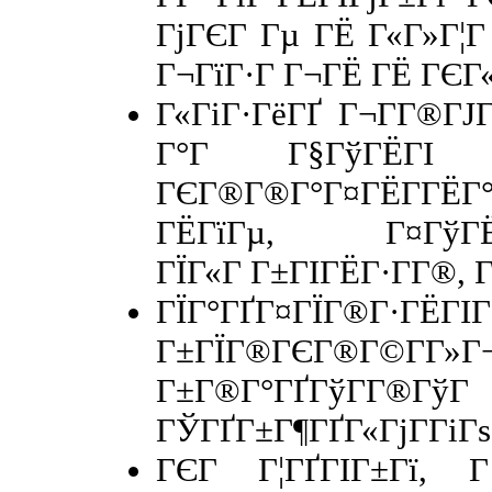
ГјГЄГ Гµ ГЁ Г«Г»Г¦Г 
Г¬ГїГ·Г Г¬ГЁ ГЁ ГЄГ
Г«ГіГ·ГёГҐ Г¬Г­Г®Г
Г°Г Г§ГўГЁГІ Г
ГЄГ®Г®Г°Г¤ГЁГ­ГЁГ
ГЁГїГµ, Г¤ГўГЁ
ГЇГ«Г Г±ГІГЁГ·Г­Г®, 
ГЇГ°ГҐГ¤ГЇГ®Г·ГЁ
Г±ГЇГ®ГЄГ®Г©Г­Г»Г
Г±Г®Г°ГҐГўГ­Г®
ГЎГҐГ±Г¶ГҐГ«ГјГ­ГіГѕ
ГЄГ Г¦ГҐГІГ±Гї, 