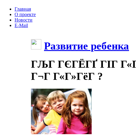
Главная
О проекте
Новости
E-Mail
Развитие ребенка
ГЉГ ГЄГЁГҐ ГІГ Г«Г
Г¬Г Г«Г»ГёГ ?