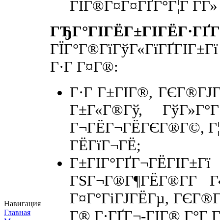
ГЇГ®Г¤Г¤ГҐГ°Г¦Г Г­Г»
ГЂГ°ГІГЁГ±ГІГЁГ·Г
ГЇГ°Г®ГїГўГ«ГїГҐГІГ±
Г·Г Г¤Г®:
Г·Г Г±ГІГ®, ГЄГ®ГЈГ
Г±Г«Г®Гў, ГўГ»Г°
Г¬ГЁГ¬ГЁГЄГ®Г©, Г¦
ГЁГїГ¬ГЁ;
Г±ГІГ°ГҐГ¬ГЁГ
ГЅГ¬Г®Г¶ГЁГ®Г­Г Г«
Г¤Г°ГіГЈГЁГµ, ГЄГ®Г
Навигация
Г® Г·ГҐГ¬-ГІГ® Г°Г 
Главная