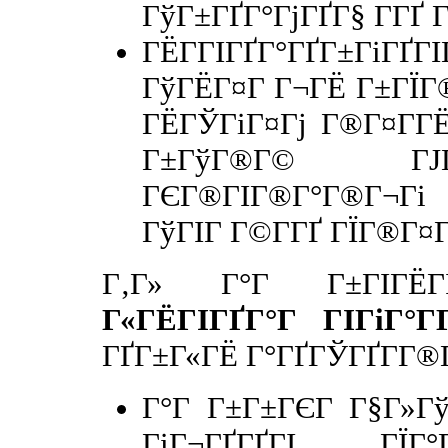
ГўГ±ГҐГ°ГјГҐГ§ Г­ГҐ Г
ГЁГ­ГІГҐГ°ГҐГ±ГіГҐ
ГўГЁГ¤Г Г¬ГЁ Г±ГЇГ
ГЁГЎГіГ¤Гј Г®Г¤Г­ГЁ
Г±ГўГ®Г© ГЈГҐГ°Г
ГЄГ®ГІГ®Г°Г®Г¬Г
ГўГІГ Г©Г­ГҐ ГЇГ®Г¤Г°
Г‚Г» Г°Г Г±ГІГЁ
Г«ГЁГІГҐГ°Г ГІГіГ°Г
ГҐГ±Г«ГЁ Г°ГҐГЎГҐГ­Г®
Г°Г Г±Г±ГЄГ Г§Г»Гў
ГіГ¬ГҐГҐГІ ГЇГ°Г