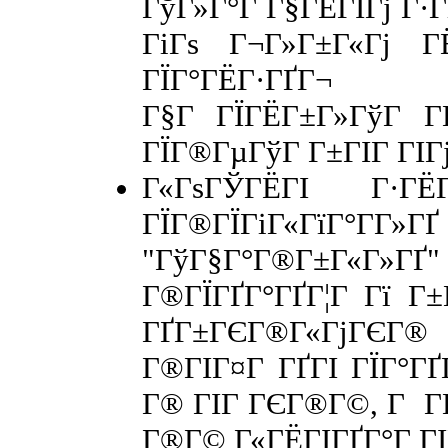
ГўГ»Г°Г Г§ГЁГІГј Г·Г
ГіГѕ Г¬Г»Г±Г«Гј ГЁ
ГЇГ°ГЁГ·ГҐГ
Г§Г ГЇГЁГ±Г»ГўГ ГҐ
ГЇГ®ГµГўГ Г±ГІГ ГІГј
Г«ГѕГЎГЁГІ Г·ГЁ
ГЇГ®ГЇГіГ«ГїГ°
"ГўГ§Г°Г®Г±Г«Г»ГҐ"
Г®ГЇГҐГ°ГҐГ¦Г Гї Г
ГҐГ±ГЄГ®Г«ГјГЄГ
Г®ГІГ¤Г ГҐГІ ГЇГ°ГҐ
Г® ГІГ ГЄГ®Г©, Г Г­
Г®Г© Г«ГЁГІГҐГ°Г ГІ