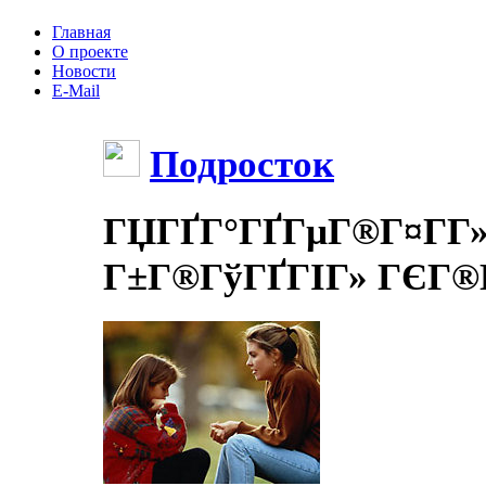
Главная
О проекте
Новости
E-Mail
Подросток
ГЏГҐГ°ГҐГµГ®Г¤Г­Г»
Г±Г®ГўГҐГІГ» ГЄГ®