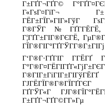
Г±ГҐГ¬ГҐГ© Г°ГҐГ¤ГЄ
Г«ГѕГ¤ГїГ¬ Г±
ГЁГ±ГЇГ»ГІГ»ГўГ Гѕ
Г®ГЎГ№ГҐГ­ГЁГЁ,
Г¦ГҐГ±ГІГ®ГЄГЁ, ГµГ®ГІ
ГЇГ®ГІГ°ГҐГЎГ­Г®Г±ГІГј
Г‘Г®Г·ГҐГІГ Г­ГЁГҐ Г
Г°Г®Г¤ГЁГІГҐГ«ГјГ±ГЄГ
Г®ГІГ±ГіГІГ±ГІГўГ
ГЈГЁГЇГ®Г®ГЇГ
ГҐГЎГ«Г ГЈГ®ГЇГ°ГЁГ
Г±ГҐГ¬ГҐГ©Г­Г»Гµ