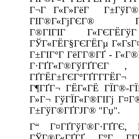
Г¬Г Г«Г»ГёГ Г±ГўГ®
ГІГ®Г«ГјГЄГ® Г®
Г®ГІГІГ Г«ГЄГЁГ
ГЎГ«ГЁГ§ГЄГЁГµ Г«ГѕГ¤
Г±ГІГ°Г ГёГ­Г®ГҐ - Г«Г
Г·ГҐГ«Г®ГўГҐГЄГ ,
ГҐГЁГ±ГЄГ°ГҐГ­Г­ГЁГ¬
Г¶ГҐГ¬ ГЁГ«ГЁ ГЇГ®-ГЇГ
Г»Г¬ ГўГЇГ«Г®ГІГј Г¤Г
Г±ГўГ®ГҐГЈГ® "Гџ".
Г“ Г¤ГҐГўГ®Г·ГҐГЄ, 
ГЎГ®Г«ГҐГҐ Г°Г Г­Г­