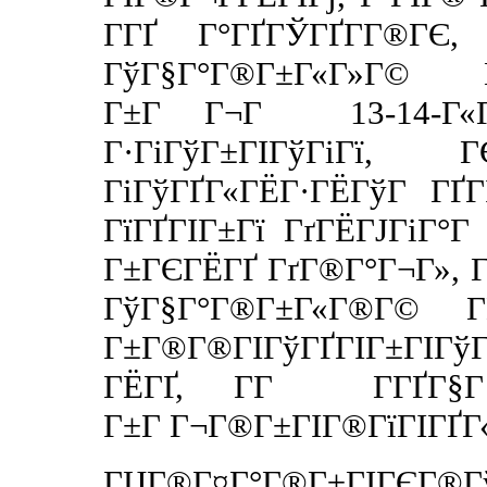
Г­ГҐ Г°ГҐГЎГҐГ­Г®
ГўГ§Г°Г®Г±Г«Г»Г© Г
Г±Г Г¬Г 13-14-Г«ГҐ
Г·ГіГўГ±ГІГўГіГї
ГіГўГҐГ«ГЁГ·ГЁГўГ ГҐГ
ГїГҐГІГ±Гї ГґГЁГЈГіГ°Г 
Г±ГЄГЁГҐ ГґГ®Г°Г¬Г», Г
ГўГ§Г°Г®Г±Г«Г®Г© ГЁ
Г±Г®Г®ГІГўГҐГІГ±ГІГў
ГЁГҐ, Г­Г Г­ГҐГ§Г
Г±Г Г¬Г®Г±ГІГ®ГїГІГҐГ«
ГЏГ®Г¤Г°Г®