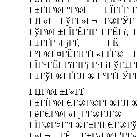
Г±ГІГ®Г°Г®Г­ ГЇГҐГ
ГЈГ«Г ГўГ­Г»Г¬ Г®ГЎГ
ГўГ®Г±ГЇГЁГІГ Г­ГЁГї,
Г±ГҐГ¬ГјГҐ, ГЁ Гў
Г°Г®Г¤ГЁГІГҐГ«ГҐГ© ГЇ
ГЇГ°ГЁГ­ГїГІГј Г·ГіГўГ
Г±ГўГ®ГҐГЈГ® Г°ГҐГЎГҐГ
ГЏГ®Г±Г«ГҐ Г®ГІ
Г±ГЇГ®ГЄГ®Г©Г­Г®
ГёГЄГ®Г«ГјГ­Г®Г
ГЇГ®Г¤Г°Г®Г±ГІГЄГ®ГўГ
Г»Г¬ ГЁ Г±Г«Г®Г¦Г­Г