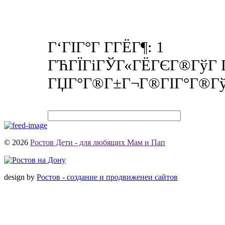
Г‘ГІГ°Г Г­ГЁГ¶:
1
ГЋГЇГіГЎГ«ГЁГЄГ®ГўГ Г­
ГЏГ°Г®Г±Г¬Г®ГІГ°Г®Гў
© 2026
Ростов Дети - для любящих Мам и Пап
design by
Ростов - создание и продвиженеи сайтов