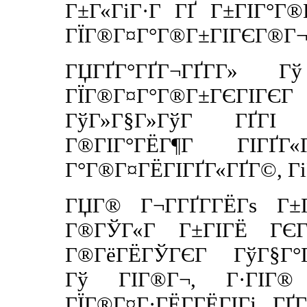
Г±Г«ГіГ·Г ГҐ Г±ГІГ°Г®
ГЇГ®Г¤Г°Г®Г±ГІГЄГ®Г¬
ГЏГҐГ°ГҐГ¬ГҐГ­Г» 
ГЇГ®Г¤Г°Г®Г±ГЄГ
ГўГ»Г§Г»ГўГ ГҐГІ Г­
Г®ГІГ°ГЁГ¶Г ГІГҐГ«
Г°Г®Г¤ГЁГІГҐГ«ГҐГ©, Гі
ГЏГ® Г¬Г­ГҐГ­ГЁГѕ Г±
Г®ГЎГ«Г Г±ГІГЁ ГЄГ®
Г®ГёГЁГЎГЄГ ГўГ§Г°Г
Гў ГІГ®Г¬, Г·ГІГ® 
ГЇГ®Г¤Г·ГЁГ­ГЁГІГј Г