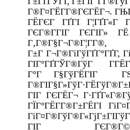
Г±ГҐГЎГҐ, Г±ГІГ Г­Г®ГўГ
Г®Г¤ГЁГ­Г®ГЄГЁГ¬. ГЊГ
ГЁГЄГ ГҐГІ Г¦ГҐГ«Г Г
ГЄГ®Г­ГІГ ГЄГІГ» ГЁ 
Г‚Г®Г§Г¬Г®Г¦Г­Г®
Г±Г Г¬Г®ГіГўГҐГ°ГҐГ­, Гі
ГІГ°ГҐГЎГ®ГўГ Г­Г
Г°Г Г§ГўГЁГІГ ГЅГ
Г®ГІГ§Г»ГўГ·ГЁГўГ®Г
ГІГ ГЄГЁГ¬ Г·ГҐГ«Г®Гў
ГЇГ°ГЁГ­Г®Г±ГЁГІ ГіГ¤
ГіГ¤Г®ГўГ®Г«ГјГ±ГІ
ГІГ ГЄГ®Г© 