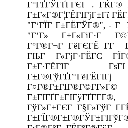
Г°ГҐГЎГҐГ­ГЄГ . ГЌГ® 
Г±Г«Г®Г¦ГЁГІГјГ±Гї ГЁГ­
"Г‘ГЇГ Г±ГЁГЎГ®", - Г
"Г’Г» Г±Г«ГіГ·Г Г
Г°Г®Г¬Г ГёГЄГЁ Г­Г Г
ГЊГ Г«ГјГ·ГЁГЄ ГЇГ
Г±Г·ГЁГІГ ГѕГІ
Г±Г®ГўГҐГ°ГёГЁГІ
Г¤Г®Г±ГІГ®Г©Г­Г»Г
Г±ГІГҐГ±ГІГўГҐГ­Г
ГўГ»Г±ГЄГ Г§Г»ГўГ Г­Г
Г±ГЇГ®Г±Г®ГЎ
ГґГ®Г°Г¬ГЁГ°Г®ГўГ