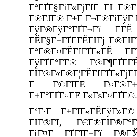
Г°ГҐГ§ГіГ«ГјГІГ ГІ Г®Г
Г®ГЈГ® Г±Г Г¬Г®ГіГўГ Г¦
ГўГ®ГўГ°ГҐГ¬Гї Г­Г
ГЁГ§Г¬ГҐГ­ГЁГІГј Г®ГІГ
Г°Г®Г¤ГЁГІГҐГ«ГЁ Г­
ГўГҐГ°Г­Г® Г®Г¶ГҐГ­
ГЇГ®Г«Г®Г¦ГЁГІГҐГ«ГјГ
Г Г©ГІГЁ Г¤Г®Г±ГІ
Г±Г°ГҐГ¤ГЁ Г«ГѕГ¤ГҐГ©
Г‘Г·Г Г±ГІГ«ГЁГўГ»Г
ГІГ®ГІ, ГЄГ®ГІГ®Г°
ГіГ¤Г ГҐГІГ±Гї Г®ГЎ