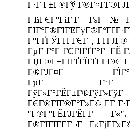
Г·Г Г±Г®Гў Г®Г¤Г­Г®ГЈГ
ГЋГЄГ°ГіГ¦Г ГѕГ№Г
ГЇГ°Г®ГІГЁГўГ®Г°ГҐГ·
Г°ГҐГЎГҐГ­ГЄГ , ГҐГЈГ®
ГµГ Г°Г ГЄГІГҐГ°Г ГЁ Г
ГЏГ®Г±ГІГҐГЇГҐГ­Г­Г® 
Г®ГЈГ¤Г ГЇГ°Г®ГІГ
ГµГ Г°Г ГЄГ
ГўГ»Г°ГЁГ±Г®ГўГ»ГўГ Г
ГЄГ®ГІГ®Г°Г»Г© Г­Г Г·Г
"Г®Г°ГЁГЈГЁГ­Г Г«"
Г®ГЇГІГЁГ¬Г Г«ГјГ­Г»