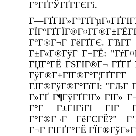
Г°ГҐГЎГҐГ­ГЄГі.
Г—ГҐГІГ»Г°ГҐГµГ«ГҐ
ГЇГ°ГҐГЇГ®Г¤Г­Г®Г±
Г°Г®Г¬Г ГёГҐГЄ. ГЋГ­Г
Г±Г«Г®ГўГ Г¬ГЁ: "ГѓГ¤Г
ГЏГ°ГЁ ГЅГІГ®Г¬ ГҐГҐ 
ГўГ®Г±ГІГ®Г°Г¦ГҐГ­Г
ГЈГ®ГўГ®Г°ГїГІ: "ГЉГ Г
Г»ГҐ Г¶ГўГҐГІГ» ГІГ» Г¬
Г°Г Г±ГІГіГІ ГІГ ГЄ
Г°Г®Г¬Г ГёГЄГЁ?" Г
Г¬Г ГІГҐГ°ГЁ ГЇГ®ГўГ»Г