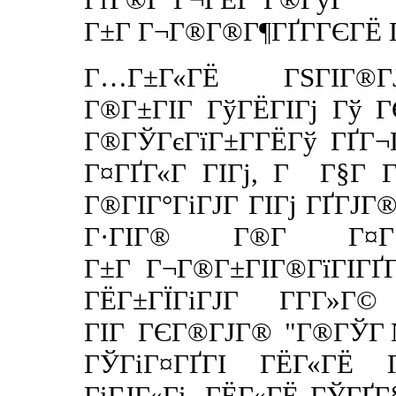
Г±Г Г¬Г®Г®Г¶ГҐГ­ГЄГЁ Г
Г…Г±Г«ГЁ ГЅГІГ®
Г®Г±ГІГ ГўГЁГІГј Гў Г
Г®ГЎГєГїГ±Г­ГЁГў ГҐГ¬
Г¤ГҐГ«Г ГІГј, Г Г§Г Г
Г®ГІГ°ГіГЈГ ГІГј ГҐГЈГ®
Г·ГІГ® Г®Г­ Г¤
Г±Г Г¬Г®Г±ГІГ®ГїГІГҐГ«
ГЁГ±ГЇГіГЈГ Г­Г­Г»
ГІГ ГЄГ®ГЈГ® "Г®ГЎГ№Г
ГЎГіГ¤ГҐГІ ГЁГ«ГЁ 
ГіГЈГ«Гі, ГЁГ«ГЁ ГЎГҐГ§