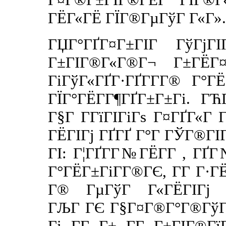
ГЁГ«ГЁ ГЇГ®ГµГўГ Г«Г».
ГЏГ°ГҐГ¤Г±ГІГ ГўГјГ
Г±ГІГ®Г«Г®Г¬ Г±ГЁ
ГіГўГ«ГҐГ·ГҐГ­Г­Г® Г°Г
ГЇГ°ГЁГ­Г¶ГҐГ±Г±Гі. Г
Г§Г Г­ГїГІГіГѕ Г¤ГҐГ«Г 
ГЁГІГј ГҐГҐ Г°Г ГЎГ®ГІ
ГІ: Г¦ГҐГ­Г№ГЁГ­Г , ГҐ
Г°ГЁГ±ГіГ­Г®ГЄ, Г­Г Г·Г
Г® ГµГўГ Г«ГЁГІГј Г
ГЉГ ГЄ Г§Г¤Г®Г°Г®ГўГ®
Гі Г­Г Г± Г­Г Г±ГІГ®Г