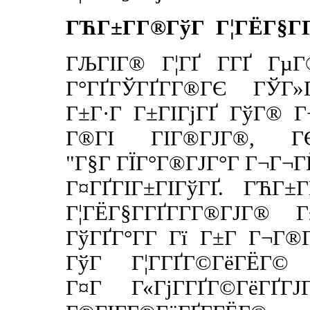
ГЋГ±Г­Г®ГўГ Г¦ГЁГ§Г­
ГЉГІГ® Г¦ГҐ Г­ГҐ ГµГ
Г°ГҐГЎГҐГ­Г®ГЄ ГЎГ
Г±Г·Г Г±ГІГјГҐ ГўГ® Г
Г®ГІ ГІГ®ГЈГ®, Г
"Г§Г ГЇГ°Г®ГЈГ°Г Г¬Г¬ГЁ
Г¤ГҐГІГ±ГІГўГҐ. ГЋГ±
Г¦ГЁГ§Г­ГҐГ­Г­Г®ГЈГ®
ГўГҐГ°Г­Г Гї Г±Г Г¬Г®
ГўГ Г¦Г­ГҐГ©ГёГЁГ© 
Г¤Г Г«ГјГ­ГҐГ©ГёГҐГ