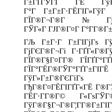
Г±ГҐГЎГҐ ГЁ ГўГ
Г°Г Г±Г±Г·ГЁГІГ»ГўГ
ГЇГ®Г¬Г®Г№Гј,
ГЎГ«Г ГЈГ®Г¤Г Г°Г­Г®Г±Г
ГЉ Г±Г·Г Г±ГІГјГѕ Гў
ГјГЄГ®Г¬Гі Г·ГҐГ«Г®Г
ГЇГ®Г§Г¤Г­Г® ГЇГҐГ°ГҐ
ГЇГ°ГЁГ®ГЎГ°ГҐГ±ГІ
ГўГ»Г±Г®ГЄГіГѕ Г
ГђГ®Г¤ГЁГІГҐГ«ГЁ Г®ГЎ
ГЁГ·Г­Г®Г© Г«ГѕГЎГ
ГўГ®Г§Г¬Г®Г¦Г­Г®Г