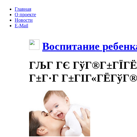
Главная
О проекте
Новости
E-Mail
Воспитание ребенк
ГЉГ ГЄ ГўГ®Г±ГЇГЁГ
Г±Г·Г Г±ГІГ«ГЁГўГ®