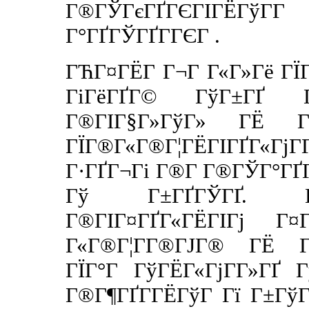
Г®ГЎГєГҐГЄГІГЁГўГ­
Г°ГҐГЎГҐГ­ГЄГ .
ГЋГ¤ГЁГ­ Г¬Г Г«Г»Гё Г
ГіГёГҐГ© ГўГ±ГҐ Г®
Г®ГІГ§Г»ГўГ» ГЁ Г±
ГЇГ®Г«Г®Г¦ГЁГІГҐГ«Гј
Г·ГҐГ¬Гі Г®Г­ Г®ГЎГ°ГҐГ
Гў Г±ГҐГЎГҐ. Г„Г
Г®ГІГ¤ГҐГ«ГЁГІГј Г¤
Г«Г®Г¦Г­Г®ГЈГ® ГЁ Г
ГЇГ°Г ГўГЁГ«ГјГ­Г»ГҐ 
Г®Г¶ГҐГ­ГЁГўГ Гї Г±Гў